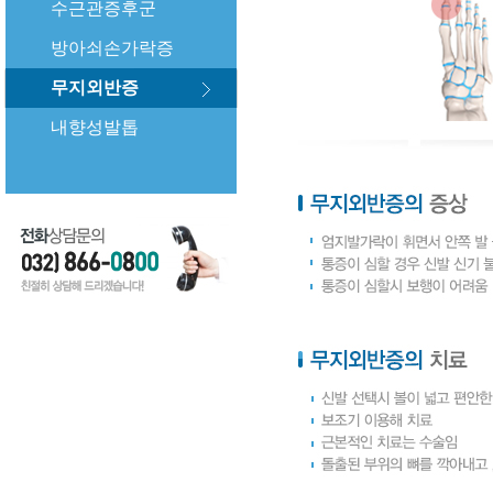
수근관증후군
방아쇠손가락증
무지외반증
내향성발톱